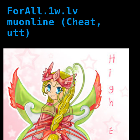
ForAll.1w.lv
muonline (Cheat,
utt)