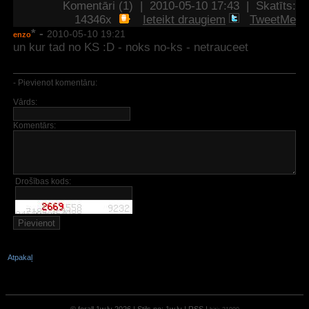
Komentāri (1) | 2010-05-10 17:43 | Skatīts:
14346x
Ieteikt draugiem
TweetMe
* -
2010-05-10 19:21
enzo
un kur tad no KS :D - noks no-ks - netrauceet
- Pievienot komentāru:
Vārds:
Komentārs:
Drošības kods:
Atpakaļ