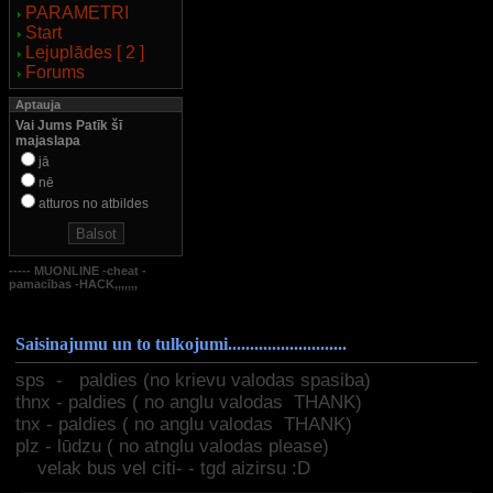
PARAMETRI
Start
Lejuplādes [ 2 ]
Forums
Aptauja
Vai Jums Patīk šī
majaslapa
jā
nē
atturos no atbildes
----- MUONLINE -cheat -
pamacības -HACK,,,,,,,
Saisinajumu un to tulkojumi...........................
sps - paldies (no krievu valodas spasiba)
thnx - paldies ( no anglu valodas THANK)
tnx - paldies ( no anglu valodas THANK)
plz - lūdzu ( no atnglu valodas please)
velak bus vel citi- - tgd aizirsu :D