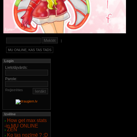
|
MU ONLINE, KAS TAS TADS
Login
Lietotājvārds:
Parole:
Reģistrēties
Izvēlne
How get max stats
-in MU ONLINE
ZEN
Ko tas nozīmē ? :D